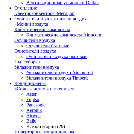
Вентиляционные установки Daikin
Отопление
Электроконвекторы Мегадор
Очистители и увлажнители воздуха
«Мойки воздуха»
Климатические комплексы
Климатические комплексы Airincom
Осушители воздуха
Осушители бытовые
Очистители воздуха
Очистители воздуха бытовые
Пылеуборка
Увлажнители воздуха
Увлажнители воздуха Aircomfort
Увлажнители воздуха Timberk
Кондиционеры
«Сплит-системы настенные»
Aster
Fujitsu
Panasonic
Aeronik
Airwell
Ballu
Все категории (29)
Инверторные кондиционеры