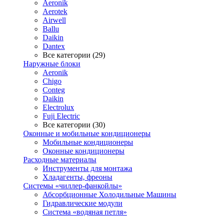
Aeronik
Aerotek
Airwell
Ballu
Daikin
Dantex
Все категории (29)
Наружные блоки
Aeronik
Chigo
Conteg
Daikin
Electrolux
Fuji Electric
Все категории (30)
Оконные и мобильные кондиционеры
Мобильные кондиционеры
Оконные кондиционеры
Расходные материалы
Инструменты для монтажа
Хладагенты, фреоны
Системы «чиллер-фанкойлы»
Абсорбционные Холодильные Машины
Гидравлические модули
Система «водяная петля»