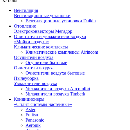
Каталог
Вентиляция
Вентиляционные установки
Вентиляционные установки Daikin
Отопление
Электроконвекторы Мегадор
Очистители и увлажнители воздуха
«Мойки воздуха»
Климатические комплексы
Климатические комплексы Airincom
Осушители воздуха
Осушители бытовые
Очистители воздуха
Очистители воздуха бытовые
Пылеуборка
Увлажнители воздуха
Увлажнители воздуха Aircomfort
Увлажнители воздуха Timberk
Кондиционеры
«Сплит-системы настенные»
Aster
Fujitsu
Panasonic
Aeronik