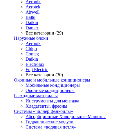
Aeronik
Aerotek
Airwell
Ballu
Daikin
Dantex
Все категории (29)
Наружные блоки
Aeronik
Chigo
Conteg
Daikin
Electrolux
Fuji Electric
Все категории (30)
Оконные и мобильные кондиционеры
Мобильные кондиционеры
Оконные кондиционеры
Расходные материалы
Инструменты для монтажа
Хладагенты, фреоны
Системы «чиллер-фанкойлы»
Абсорбционные Холодильные Машины
Гидравлические модули
Система «водяная петля»