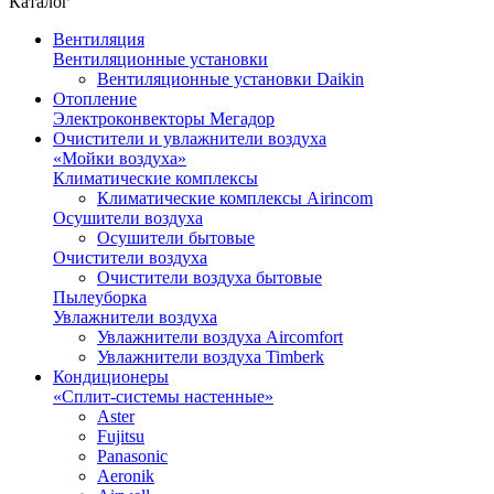
Каталог
Вентиляция
Вентиляционные установки
Вентиляционные установки Daikin
Отопление
Электроконвекторы Мегадор
Очистители и увлажнители воздуха
«Мойки воздуха»
Климатические комплексы
Климатические комплексы Airincom
Осушители воздуха
Осушители бытовые
Очистители воздуха
Очистители воздуха бытовые
Пылеуборка
Увлажнители воздуха
Увлажнители воздуха Aircomfort
Увлажнители воздуха Timberk
Кондиционеры
«Сплит-системы настенные»
Aster
Fujitsu
Panasonic
Aeronik