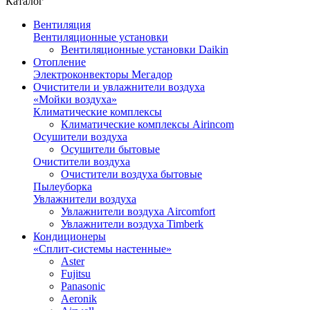
Каталог
Вентиляция
Вентиляционные установки
Вентиляционные установки Daikin
Отопление
Электроконвекторы Мегадор
Очистители и увлажнители воздуха
«Мойки воздуха»
Климатические комплексы
Климатические комплексы Airincom
Осушители воздуха
Осушители бытовые
Очистители воздуха
Очистители воздуха бытовые
Пылеуборка
Увлажнители воздуха
Увлажнители воздуха Aircomfort
Увлажнители воздуха Timberk
Кондиционеры
«Сплит-системы настенные»
Aster
Fujitsu
Panasonic
Aeronik