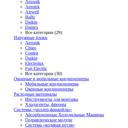
Aeronik
Aerotek
Airwell
Ballu
Daikin
Dantex
Все категории (29)
Наружные блоки
Aeronik
Chigo
Conteg
Daikin
Electrolux
Fuji Electric
Все категории (30)
Оконные и мобильные кондиционеры
Мобильные кондиционеры
Оконные кондиционеры
Расходные материалы
Инструменты для монтажа
Хладагенты, фреоны
Системы «чиллер-фанкойлы»
Абсорбционные Холодильные Машины
Гидравлические модули
Система «водяная петля»