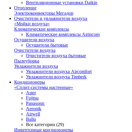
Вентиляционные установки Daikin
Отопление
Электроконвекторы Мегадор
Очистители и увлажнители воздуха
«Мойки воздуха»
Климатические комплексы
Климатические комплексы Airincom
Осушители воздуха
Осушители бытовые
Очистители воздуха
Очистители воздуха бытовые
Пылеуборка
Увлажнители воздуха
Увлажнители воздуха Aircomfort
Увлажнители воздуха Timberk
Кондиционеры
«Сплит-системы настенные»
Aster
Fujitsu
Panasonic
Aeronik
Airwell
Ballu
Все категории (29)
Инверторные кондиционеры