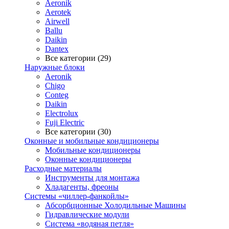
Aeronik
Aerotek
Airwell
Ballu
Daikin
Dantex
Все категории (29)
Наружные блоки
Aeronik
Chigo
Conteg
Daikin
Electrolux
Fuji Electric
Все категории (30)
Оконные и мобильные кондиционеры
Мобильные кондиционеры
Оконные кондиционеры
Расходные материалы
Инструменты для монтажа
Хладагенты, фреоны
Системы «чиллер-фанкойлы»
Абсорбционные Холодильные Машины
Гидравлические модули
Система «водяная петля»