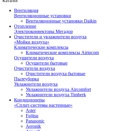
Каталог
Вентиляция
Вентиляционные установки
Вентиляционные установки Daikin
Отопление
Электроконвекторы Мегадор
Очистители и увлажнители воздуха
«Мойки воздуха»
Климатические комплексы
Климатические комплексы Airincom
Осушители воздуха
Осушители бытовые
Очистители воздуха
Очистители воздуха бытовые
Пылеуборка
Увлажнители воздуха
Увлажнители воздуха Aircomfort
Увлажнители воздуха Timberk
Кондиционеры
«Сплит-системы настенные»
Aster
Fujitsu
Panasonic
Aeronik