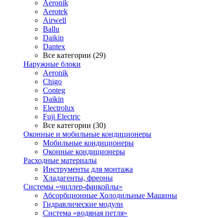
Aeronik
Aerotek
Airwell
Ballu
Daikin
Dantex
Все категории (29)
Наружные блоки
Aeronik
Chigo
Conteg
Daikin
Electrolux
Fuji Electric
Все категории (30)
Оконные и мобильные кондиционеры
Мобильные кондиционеры
Оконные кондиционеры
Расходные материалы
Инструменты для монтажа
Хладагенты, фреоны
Системы «чиллер-фанкойлы»
Абсорбционные Холодильные Машины
Гидравлические модули
Система «водяная петля»