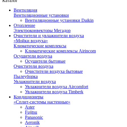
Каталог
Вентиляция
Вентиляционные установки
Вентиляционные установки Daikin
Отопление
Электроконвекторы Мегадор
Очистители и увлажнители воздуха
«Мойки воздуха»
Климатические комплексы
Климатические комплексы Airincom
Осушители воздуха
Осушители бытовые
Очистители воздуха
Очистители воздуха бытовые
Пылеуборка
Увлажнители воздуха
Увлажнители воздуха Aircomfort
Увлажнители воздуха Timberk
Кондиционеры
«Сплит-системы настенные»
Aster
Fujitsu
Panasonic
Aeronik