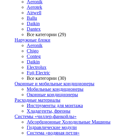
Aeronik
Aerotek
Airwell
Ballu
Daikin
Dantex
Все категории (29)
Наружные блоки
Aeronik
Chigo
Conteg
Daikin
Electrolux
Fuji Electric
Все категории (30)
Оконные и мобильные кондиционеры
Мобильные кондиционеры
Оконные кондиционеры
Расходные материалы
Инструменты для монтажа
Хладагенты, фреоны
Системы «чиллер-фанкойлы»
Абсорбционные Холодильные Машины
Гидравлические модули
Система «водяная петля»