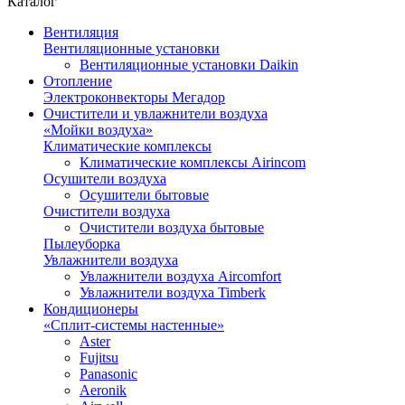
Каталог
Вентиляция
Вентиляционные установки
Вентиляционные установки Daikin
Отопление
Электроконвекторы Мегадор
Очистители и увлажнители воздуха
«Мойки воздуха»
Климатические комплексы
Климатические комплексы Airincom
Осушители воздуха
Осушители бытовые
Очистители воздуха
Очистители воздуха бытовые
Пылеуборка
Увлажнители воздуха
Увлажнители воздуха Aircomfort
Увлажнители воздуха Timberk
Кондиционеры
«Сплит-системы настенные»
Aster
Fujitsu
Panasonic
Aeronik