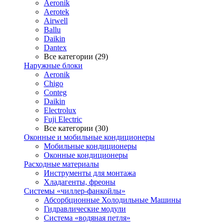
Aeronik
Aerotek
Airwell
Ballu
Daikin
Dantex
Все категории (29)
Наружные блоки
Aeronik
Chigo
Conteg
Daikin
Electrolux
Fuji Electric
Все категории (30)
Оконные и мобильные кондиционеры
Мобильные кондиционеры
Оконные кондиционеры
Расходные материалы
Инструменты для монтажа
Хладагенты, фреоны
Системы «чиллер-фанкойлы»
Абсорбционные Холодильные Машины
Гидравлические модули
Система «водяная петля»