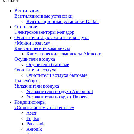
Каталог
Вентиляция
Вентиляционные установки
Вентиляционные установки Daikin
Отопление
Электроконвекторы Мегадор
Очистители и увлажнители воздуха
«Мойки воздуха»
Климатические комплексы
Климатические комплексы Airincom
Осушители воздуха
Осушители бытовые
Очистители воздуха
Очистители воздуха бытовые
Пылеуборка
Увлажнители воздуха
Увлажнители воздуха Aircomfort
Увлажнители воздуха Timberk
Кондиционеры
«Сплит-системы настенные»
Aster
Fujitsu
Panasonic
Aeronik