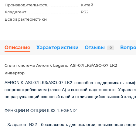
Производительность
Китай
Хладагент
R32
Все характеристики
Описание
Характеристики
Отзывы
Вопро
0
Сплит система Aeronik Legend ASI-07ILK3/ASO-07ILK2
инвертoр
AERONIK ASI-07ILK3/ASO-07ILK2 способна поддерживать ком
энергопотреблением (класс А) и высокой надежностью. Управлен
не разрушающий озоновый слой и отличающийся высокой хлад
ФУНКЦИИ И ОПЦИИ ILК3 “LEGEND”
- Хладагент R32 - безопасность для экологии, повышенная энер