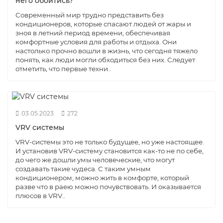
него обойтись?
Современный мир трудно представить без
кондиционеров, которые спасают людей от жары и
зноя в летний период времени, обеспечивая
комфортные условия для работы и отдыха. Они
настолько прочно вошли в жизнь, что сегодня тяжело
понять, как люди могли обходиться без них. Следует
отметить, что первые техни..
03.05.2023
272
VRV системы
VRV-системы это не только будущее, но уже настоящее.
И установив VRV-систему становится как-то не по себе,
до чего же дошли умы человеческие, что могут
создавать такие чудеса. С таким умным
кондиционером, можно жить в комфорте, который
разве что в раею можно почувствовать. И оказывается
плюсов в VRV..