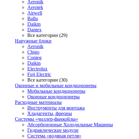
Aeronik
Aerotek
Airwell
Ballu
Daikin
Dantex
Все категории (29)
Наружные блоки
Aeronik
Chigo
Conteg
Daikin
Electrolux
Fuji Electric
Все категории (30)
Оконные и мобильные кондиционеры
Мобильные кондиционеры
Оконные кондиционеры
Расходные материалы
Инструменты для монтажа
Хладагенты, фреоны
Системы «чиллер-фанкойлы»
Абсорбционные Холодильные Машины
Гидравлические модули
Система «водяная петля»