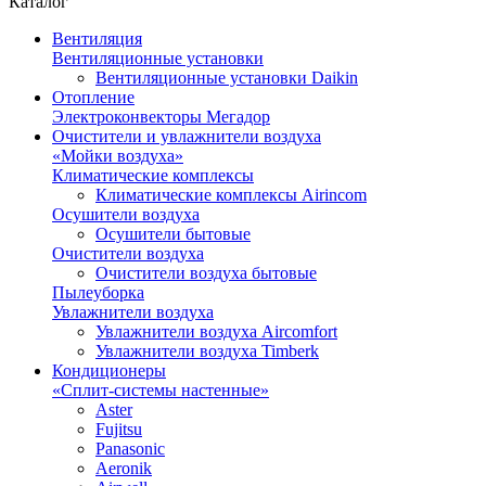
Каталог
Вентиляция
Вентиляционные установки
Вентиляционные установки Daikin
Отопление
Электроконвекторы Мегадор
Очистители и увлажнители воздуха
«Мойки воздуха»
Климатические комплексы
Климатические комплексы Airincom
Осушители воздуха
Осушители бытовые
Очистители воздуха
Очистители воздуха бытовые
Пылеуборка
Увлажнители воздуха
Увлажнители воздуха Aircomfort
Увлажнители воздуха Timberk
Кондиционеры
«Сплит-системы настенные»
Aster
Fujitsu
Panasonic
Aeronik