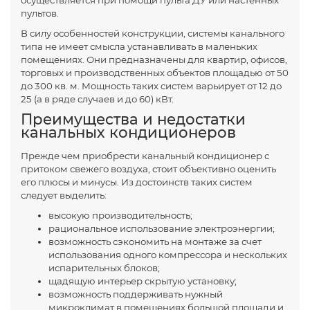
осуществляется при помощи пульта ДУ или настенных
пультов.
В силу особенностей конструкции, системы канального
типа не имеет смысла устанавливать в маленьких
помещениях. Они предназначены для квартир, офисов,
торговых и производственных объектов площадью от 50
до 300 кв. м. Мощность таких систем варьирует от 12 до
25 (а в ряде случаев и до 60) кВт.
Преимущества и недостатки
канальных кондиционеров
Прежде чем приобрести канальный кондиционер с
притоком свежего воздуха, стоит объективно оценить
его плюсы и минусы. Из достоинств таких систем
следует выделить:
высокую производительность;
рациональное использование электроэнергии;
возможность сэкономить на монтаже за счет
использования одного компрессора и нескольких
испарительных блоков;
щадящую интерьер скрытую установку;
возможность поддерживать нужный
микроклимат в помещениях большой площади и