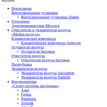
Каталог
Вентиляция
Вентиляционные установки
Вентиляционные установки Daikin
Отопление
Электроконвекторы Мегадор
Очистители и увлажнители воздуха
«Мойки воздуха»
Климатические комплексы
Климатические комплексы Airincom
Осушители воздуха
Осушители бытовые
Очистители воздуха
Очистители воздуха бытовые
Пылеуборка
Увлажнители воздуха
Увлажнители воздуха Aircomfort
Увлажнители воздуха Timberk
Кондиционеры
«Сплит-системы настенные»
Aster
Fujitsu
Panasonic
Aeronik