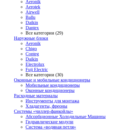
Aeronik
Aerotek
Airwell
Ballu
Daikin
Dantex
Все категории (29)
Наружные блоки
Aeronik
Chigo
Conteg
Daikin
Electrolux
Fuji Electric
Все категории (30)
Оконные и мобильные кондиционеры
Мобильные кондиционеры
Оконные кондиционеры
Расходные материалы
Инструменты для монтажа
Хладагенты, фреоны
Системы «чиллер-фанкойлы»
Абсорбционные Холодильные Машины
Гидравлические модули
Система «водяная петля»