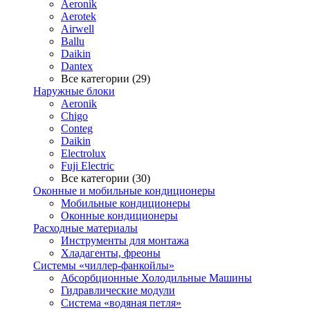
Aeronik
Aerotek
Airwell
Ballu
Daikin
Dantex
Все категории (29)
Наружные блоки
Aeronik
Chigo
Conteg
Daikin
Electrolux
Fuji Electric
Все категории (30)
Оконные и мобильные кондиционеры
Мобильные кондиционеры
Оконные кондиционеры
Расходные материалы
Инструменты для монтажа
Хладагенты, фреоны
Системы «чиллер-фанкойлы»
Абсорбционные Холодильные Машины
Гидравлические модули
Система «водяная петля»