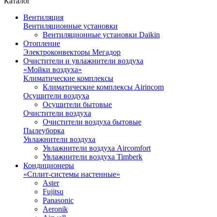
Каталог
Вентиляция
Вентиляционные установки
Вентиляционные установки Daikin
Отопление
Электроконвекторы Мегадор
Очистители и увлажнители воздуха
«Мойки воздуха»
Климатические комплексы
Климатические комплексы Airincom
Осушители воздуха
Осушители бытовые
Очистители воздуха
Очистители воздуха бытовые
Пылеуборка
Увлажнители воздуха
Увлажнители воздуха Aircomfort
Увлажнители воздуха Timberk
Кондиционеры
«Сплит-системы настенные»
Aster
Fujitsu
Panasonic
Aeronik