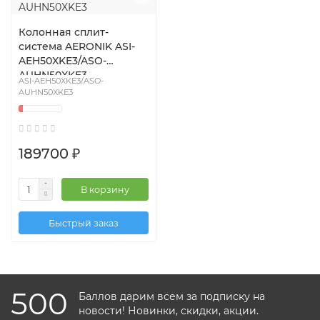
Колонная сплит-
система AERONIK ASI-
AEH50XKE3/ASO-
AUHN50XKE3
ASI-AEH50XKE3/ASO-
AUHN50XKE3
189700 ₽
В корзину
Быстрый заказ
500
Баллов дарим всем за подписку на
новости! Новинки, скидки, акции.