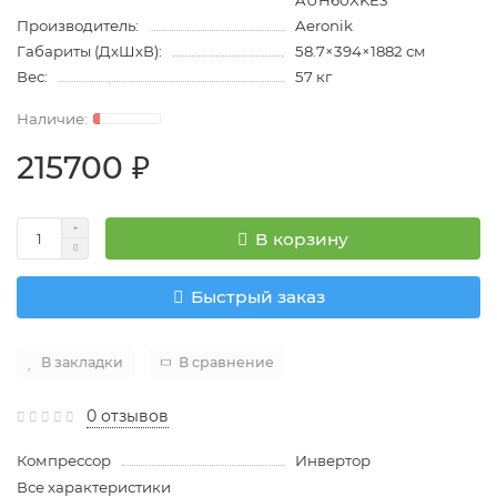
AUH60XKE3
Производитель:
Aeronik
Габариты (ДхШхВ):
58.7×394×1882 см
Вес:
57 кг
215700 ₽
В корзину
Быстрый заказ
В закладки
В сравнение
0 отзывов
Компрессор
Инвертор
Все характеристики