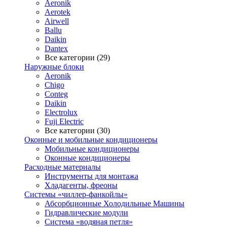
Aeronik
Aerotek
Airwell
Ballu
Daikin
Dantex
Все категории (29)
Наружные блоки
Aeronik
Chigo
Conteg
Daikin
Electrolux
Fuji Electric
Все категории (30)
Оконные и мобильные кондиционеры
Мобильные кондиционеры
Оконные кондиционеры
Расходные материалы
Инструменты для монтажа
Хладагенты, фреоны
Системы «чиллер-фанкойлы»
Абсорбционные Холодильные Машины
Гидравлические модули
Система «водяная петля»