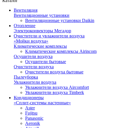
Каталог
Вентиляция
Вентиляционные установки
Вентиляционные установки Daikin
Отопление
Электроконвекторы Мегадор
Очистители и увлажнители воздуха
«Мойки воздуха»
Климатические комплексы
Климатические комплексы Airincom
Осушители воздуха
Осушители бытовые
Очистители воздуха
Очистители воздуха бытовые
Пылеуборка
Увлажнители воздуха
Увлажнители воздуха Aircomfort
Увлажнители воздуха Timberk
Кондиционеры
«Сплит-системы настенные»
Aster
Fujitsu
Panasonic
Aeronik