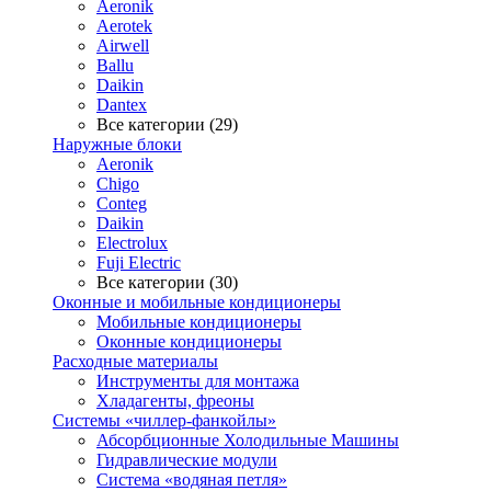
Aeronik
Aerotek
Airwell
Ballu
Daikin
Dantex
Все категории (29)
Наружные блоки
Aeronik
Chigo
Conteg
Daikin
Electrolux
Fuji Electric
Все категории (30)
Оконные и мобильные кондиционеры
Мобильные кондиционеры
Оконные кондиционеры
Расходные материалы
Инструменты для монтажа
Хладагенты, фреоны
Системы «чиллер-фанкойлы»
Абсорбционные Холодильные Машины
Гидравлические модули
Система «водяная петля»