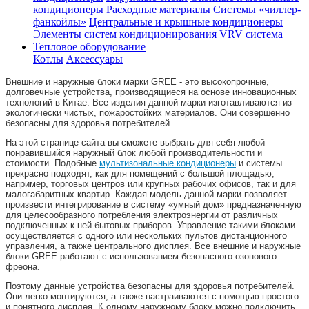
кондиционеры
Расходные материалы
Системы «чиллер-
фанкойлы»
Центральные и крышные кондиционеры
Элементы систем кондиционирования
VRV система
Тепловое оборудование
Котлы
Аксессуары
Внешние и наружные блоки марки GREE - это высокопрочные,
долговечные устройства, производящиеся на основе инновационных
технологий в Китае. Все изделия данной марки изготавливаются из
экологически чистых, пожаростойких материалов. Они совершенно
безопасны для здоровья потребителей.
На этой странице сайта вы сможете выбрать для себя любой
понравившийся наружный блок любой производительности и
стоимости. Подобные
мультизональные кондиционеры
и системы
прекрасно подходят, как для помещений с большой площадью,
например, торговых центров или крупных рабочих офисов, так и для
малогабаритных квартир. Каждая модель данной марки позволяет
произвести интегрирование в систему «умный дом» предназначенную
для целесообразного потребления электроэнергии от различных
подключенных к ней бытовых приборов. Управление такими блоками
осуществляется с одного или нескольких пультов дистанционного
управления, а также центрального дисплея. Все внешние и наружные
блоки GREE работают с использованием безопасного озонового
фреона.
Поэтому данные устройства безопасны для здоровья потребителей.
Они легко монтируются, а также настраиваются с помощью простого
и понятного дисплея. К одному наружному блоку можно подключить