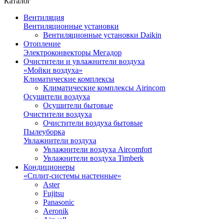
Каталог
Вентиляция
Вентиляционные установки
Вентиляционные установки Daikin
Отопление
Электроконвекторы Мегадор
Очистители и увлажнители воздуха
«Мойки воздуха»
Климатические комплексы
Климатические комплексы Airincom
Осушители воздуха
Осушители бытовые
Очистители воздуха
Очистители воздуха бытовые
Пылеуборка
Увлажнители воздуха
Увлажнители воздуха Aircomfort
Увлажнители воздуха Timberk
Кондиционеры
«Сплит-системы настенные»
Aster
Fujitsu
Panasonic
Aeronik