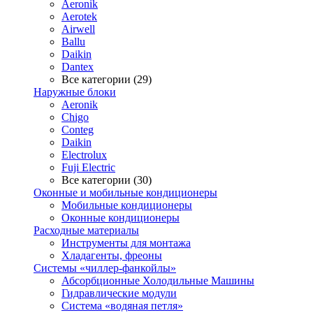
Aeronik
Aerotek
Airwell
Ballu
Daikin
Dantex
Все категории (29)
Наружные блоки
Aeronik
Chigo
Conteg
Daikin
Electrolux
Fuji Electric
Все категории (30)
Оконные и мобильные кондиционеры
Мобильные кондиционеры
Оконные кондиционеры
Расходные материалы
Инструменты для монтажа
Хладагенты, фреоны
Системы «чиллер-фанкойлы»
Абсорбционные Холодильные Машины
Гидравлические модули
Система «водяная петля»