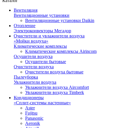
Каталог
Вентиляция
Вентиляционные установки
Вентиляционные установки Daikin
Отопление
Электроконвекторы Мегадор
Очистители и увлажнители воздуха
«Мойки воздуха»
Климатические комплексы
Климатические комплексы Airincom
Осушители воздуха
Осушители бытовые
Очистители воздуха
Очистители воздуха бытовые
Пылеуборка
Увлажнители воздуха
Увлажнители воздуха Aircomfort
Увлажнители воздуха Timberk
Кондиционеры
«Сплит-системы настенные»
Aster
Fujitsu
Panasonic
Aeronik