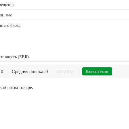
мещения
ии, мес
ннего блока
тивность (EER)
 0
Средняя оценка: 0
Написать отзыв
 об этом товаре.