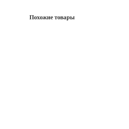
Похожие товары
AUX J series ASW-H12A4/JD-R1 / AS-H12A4/JD-
ASW-H12A4JD-R1 / AS-H12A4JD-R1
35900 ₽