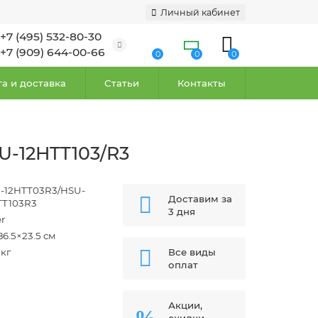
Личный кабинет
+7 (495) 532-80-30
+7 (909) 644-00-66
0
0
0
а и доставка
Статьи
Контакты
SU-12HTT103/R3
-12HTT03R3/HSU-
Доставим за
TT103R3
3 дня
er
86.5×23.5 см
 кг
Все виды
оплат
Акции,