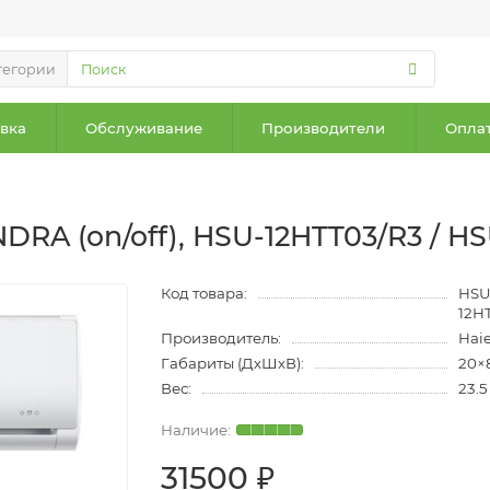
тегории
вка
Обслуживание
Производители
Оплат
DRA (on/off), HSU-12HTT03/R3 / H
Код товара:
HSU
12H
Производитель:
Hai
Габариты (ДхШхВ):
20×
Вес:
23.5
31500 ₽