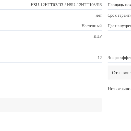
HSU-12HTT03/R3 / HSU-12HTT103/R3
Площадь по
нет
Срок гарант
Настенный
Цвет внутре
КНР
12
Энергоэффек
Отзывов:
Нет отзывов