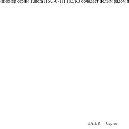
ндиционер серии Tundra HSU-07HTT03/R3 обладает целым рядом 
HAIER
Серия